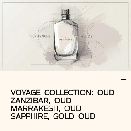
Z
u
m
I
n
h
a
l
t
s
p
r
VOYAGE COLLECTION: OUD
i
ZANZIBAR, OUD
n
MARRAKESH, OUD
g
SAPPHIRE, GOLD OUD
e
n