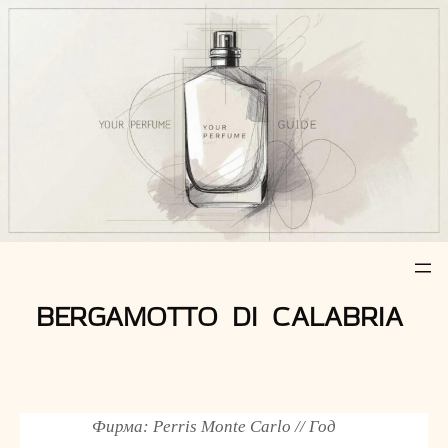
Z
u
m
I
n
h
a
l
t
s
p
r
BERGAMOTTO DI CALABRIA
i
n
g
e
n
Фирма: Perris Monte Carlo // Год