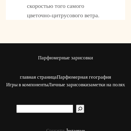
скоростью того самого
цветочно-цитрусового ветра.
Парфюмерные зарисовки
главная страница
Парфюмерная география
Игры в компоненты
Личные зарисовки
заметки на полях
S
u
c
Соцсети:
Instagram
h