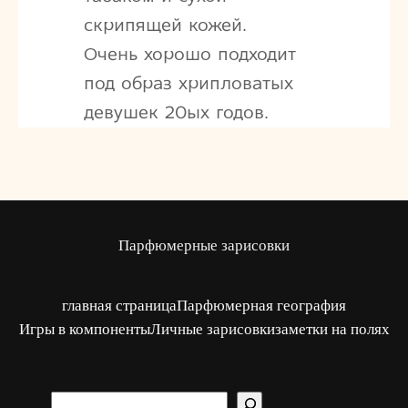
скрипящей кожей.
Очень хорошо подходит
под образ хрипловатых
девушек 20ых годов.
Парфюмерные зарисовки
главная страница
Парфюмерная география
Игры в компоненты
Личные зарисовки
заметки на полях
S