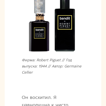
Фирма: Robert Piguet // Год
выпуска: 1944 // Автор: Germaine
Cellier
Он восхитил. Я
равнодушна к чисто