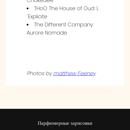
Chokedee
THoO The House of Oud: L
´Explicite
The Different Company:
Aurore Nomade
Photos by
matthew Feeney
Парфюмерные зарисовки