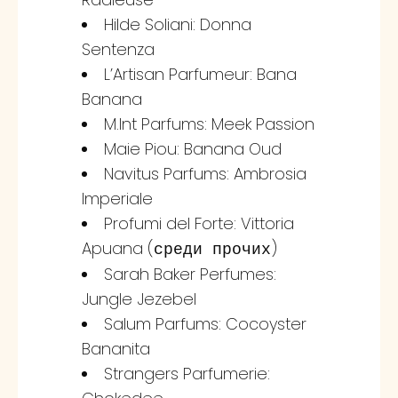
Hilde Soliani: Donna
Sentenza
L’Artisan Parfumeur: Bana
Banana
M.Int Parfums: Meek Passion
Maie Piou: Banana Oud
Navitus Parfums: Ambrosia
Imperiale
Profumi del Forte: Vittoria
Apuana (
)
среди прочих
Sarah Baker Perfumes:
Jungle Jezebel
Salum Parfums: Cocoyster
Bananita
Strangers Parfumerie: