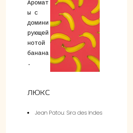
Аромат
ы с
домини
рующей
нотой
банана
.
ЛЮКС
Jean Patou: Sira des Indes