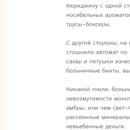
Кюркджяну с одной ст
носибельных аромато
трусы-боксеры.
С другой стороны, на
стошнило автомат по 
сахар и петушки изче
больничные бинты, в
Никакой гнили, больн
невозмутимости моно
амбры, или чем свет-
рассеянные минеральн
невъебенные деньги.