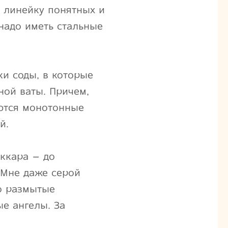
в линейку понятных и
надо иметь стальные
ки соды, в которые
ной ваты. Причем,
аются монотонные
й.
аккара – до
Мне даже серой
ко размытые
е ангелы. За