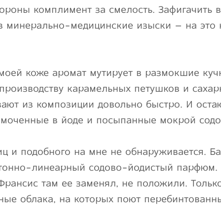
ороны комплимент за смелость. Зафигачить 
в минерально-медицинские изыски – на это 
 моей коже аромат мутирует в размокшие куч
производству карамельных петушков и сахар
зают из композиции довольно быстро. И ост
ымоченные в йоде и посыпанные мокрой содо
иц и подобного на мне не обнаруживается. Б
тонно-линеарный содово-йодистый парфюм. 
Франсис там ее заменял, не положили. Толь
ые облака, на которых поют перебинтованны