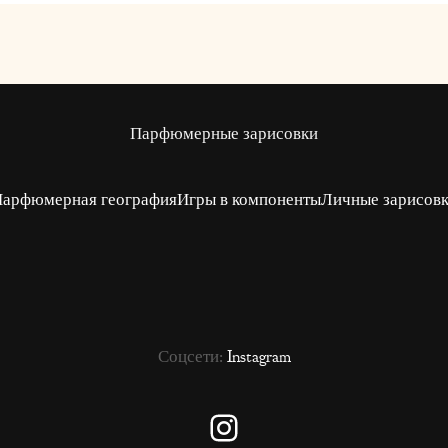
Парфюмерные зарисовки
арфюмерная география
Игры в компоненты
Личные зарисов
Соцсети:
Instagram
Instagram