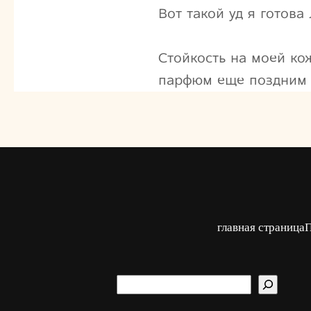
Вот такой уд я готова
Стойкость на моей ко
парфюм еще поздним 
главная страница
П
S
u