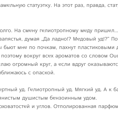
амельную статуэтку. На этот раз, правда, ста
олго. На смену гелиотропному меду пришел…
запястья, думая „Да ладно!? Медовый уд!?“ П
ды бьют мне по почкам, пахнут пластиковыми
поэтому вокруг всех ароматов со словом Oud
елаю огромный круг, а если вдруг оказываютс
иближаюсь с опаской.
ертный уд. Гелиотропный уд. Мягкий уд. А к б
янистым душистым бензоинным удом.
оховатостей и углов. Отполированная парфюм