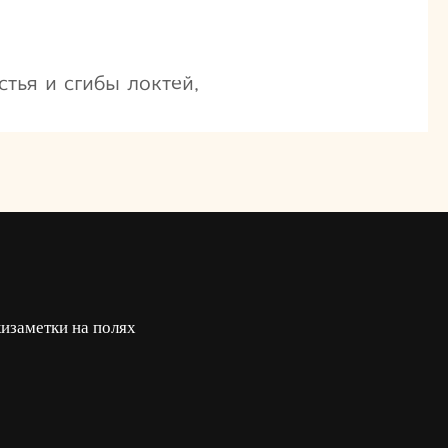
тья и сгибы локтей,
ки
заметки на полях