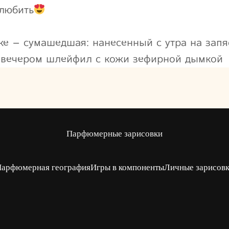
 любить
же – сумашедшая: нанесенный с утра на запяс
вечером шлейфил с кожи зефирной дымкой
Парфюмерные зарисовки
арфюмерная география
Игры в компоненты
Личные зарисов