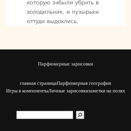
которую забыли убрать в
холодильник, и пузырьки
оттуда выдохлись.
Парфюмерные зарисовки
главная страница
Парфюмерная география
Игры в компоненты
Личные зарисовки
заметки на полях
S
u
c