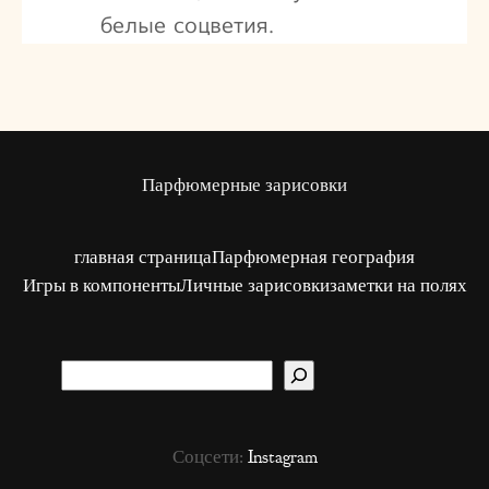
белые соцветия.
Парфюмерные зарисовки
главная страница
Парфюмерная география
Игры в компоненты
Личные зарисовки
заметки на полях
S
u
c
Соцсети:
Instagram
h
e