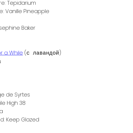
re: Tepidarium
: Vanille Pineapple
osephine Baker
or a While
(
)
с лавандой
u
ge de Syrtes
ile High 38
la
d: Keep Glazed