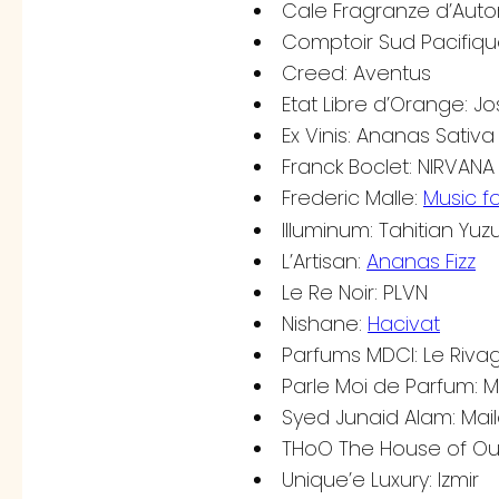
Cale Fragranze d’Auto
Comptoir Sud Pacifique
Creed: Aventus
Etat Libre d’Orange: J
Ex Vinis: Ananas Sativa
Franck Boclet: NIRVANA
Frederic Malle:
Music f
Illuminum: Tahitian Yuz
L’Artisan:
Ananas Fizz
Le Re Noir: PLVN
Nishane:
Hacivat
Parfums MDCI: Le Riva
Parle Moi de Parfum: M
Syed Junaid Alam: Mai
THoO The House of Ou
Unique’e Luxury: Izmir