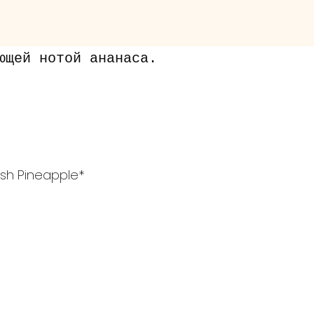
ющей нотой ананаса.
esh Pineapple*