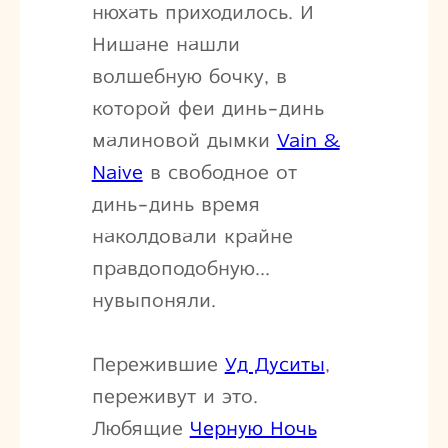
нюхать приходилось. И
Нишане нашли
волшебную бочку, в
которой феи динь-динь
малиновой дымки
Vain &
Naive
в свободное от
динь-динь время
наколдовали крайне
правдоподобную…
нувыпоняли.
Пережившие
Уд Дуситы
,
переживут и это.
Любящие
Черную Ночь