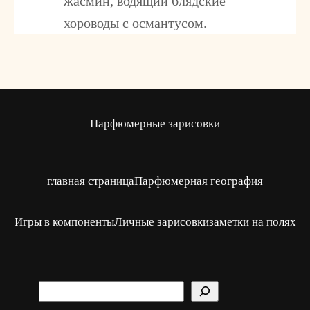
жасмин, водящий блядские
хороводы с османтусом.
Парфюмерные зарисовки
главная страница
Парфюмерная география
Игры в компоненты
Личные зарисовки
заметки на полях
S
u