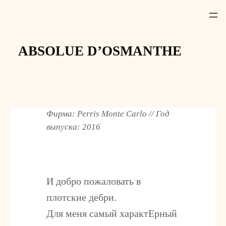
Z
u
m
I
ABSOLUE D’OSMANTHE
n
h
a
l
t
Фирма: Perris Monte Carlo // Год
s
выпуска: 2016
p
r
i
n
И добро пожаловать в
g
плотские дебри.
e
Для меня самый характЕрный
n