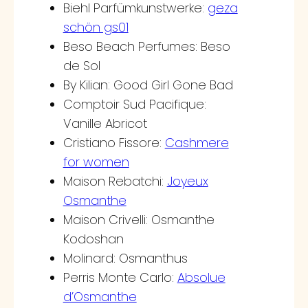
Biehl Parfümkunstwerke:
geza
schön gs01
Beso Beach Perfumes: Beso
de Sol
By Kilian: Good Girl Gone Bad
Comptoir Sud Pacifique:
Vanille Abricot
Cristiano Fissore:
Cashmere
for women
Maison Rebatchi:
Joyeux
Osmanthe
Maison Crivelli: Osmanthe
Kodoshan
Molinard: Osmanthus
Perris Monte Carlo:
Absolue
d’Osmanthe