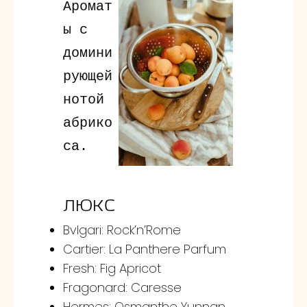
Аромат
ы с
домини
рующей
нотой
абрико
са.
ЛЮКС
Bvlgari: Rock’n’Rome
Cartier: La Panthere Parfum
Fresh: Fig Apricot
Fragonard: Caresse
Hermes: Osmanthe Yunnan