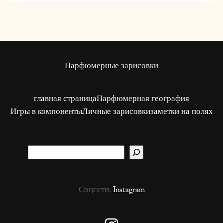
Парфюмерные зарисовки
главная страница
Парфюмерная география
Игры в компоненты
Личные зарисовки
заметки на полях
S
u
c
Соцсети:
Instagram
h
e
n